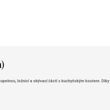
a)
oupelnou, ložnicí a obývací částí s kuchyňským koutem
. Dík