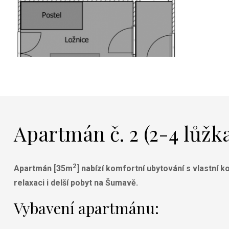
Apartmán č. 2 (2-4 lůžk
2
Apartmán [35m
] nabízí
komfortní ubytování s vlastní k
relaxaci i delší pobyt na Šumavě.
Vybavení apartmánu: