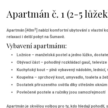
Apartmán č. 1 (2-5 lůžek
2
Apartmán [40m
] nabízí
komfortní ubytování s vlastní k
relaxaci i delší pobyt na Šumavě.
Vybavení apartmánu:
Ložnice
– manželská postel a jedno lůžko, dostat
Obývací část
– pohodlný rozkládací gauč, televize a
Kuchyňský kout
– plně vybavený nádobím, lednicí,
Koupelna
– sprchový kout, umyvadlo, toaleta a že
Dostatek přirozeného světla díky střešním oknům 
Povlečené postele a ručníky jsou samozřejmostí
Apartmán je skvělou volbou pro ty, kdo hledají
pohodlí, 