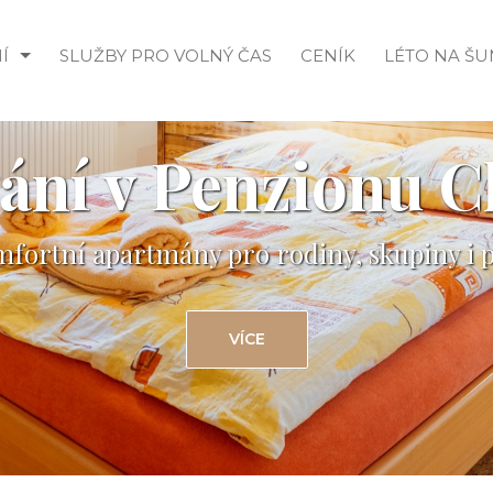
Í
SLUŽBY PRO VOLNÝ ČAS
CENÍK
LÉTO NA Š
ání v Penzionu C
fortní apartmány pro rodiny, skupiny i 
VÍCE