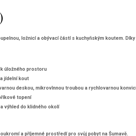
)
oupelnou, ložnicí a obývací částí s kuchyňským koutem
. Dík
ek úložného prostoru
 jídelní kout
 varnou deskou, mikrovlnnou troubou a rychlovarnou konvic
bříkové topení
a výhled do klidného okolí
soukromí a příjemné prostředí pro svůj pobyt na Šumavě
.