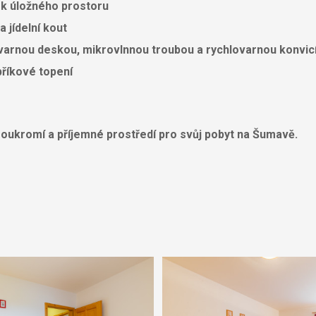
ek úložného prostoru
 jídelní kout
 varnou deskou, mikrovlnnou troubou a rychlovarnou konvic
bříkové topení
soukromí a příjemné prostředí pro svůj pobyt na Šumavě
.