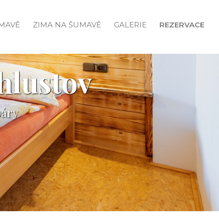
UMAVĚ
ZIMA NA ŠUMAVĚ
GALERIE
REZERVACE
hlustov
páry